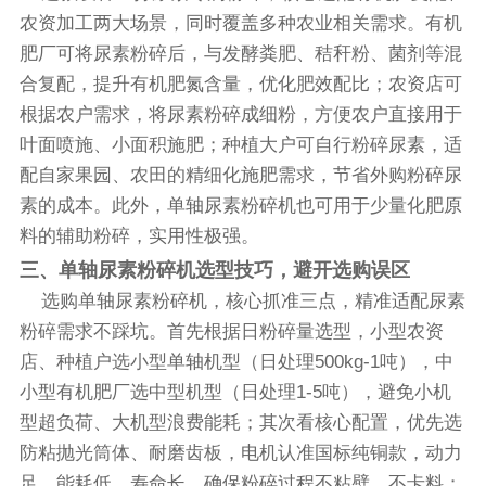
农资加工两大场景，同时覆盖多种农业相关需求。有机
肥厂可将尿素粉碎后，与发酵粪肥、秸秆粉、菌剂等混
合复配，提升有机肥氮含量，优化肥效配比；农资店可
根据农户需求，将尿素粉碎成细粉，方便农户直接用于
叶面喷施、小面积施肥；种植大户可自行粉碎尿素，适
配自家果园、农田的精细化施肥需求，节省外购粉碎尿
素的成本。此外，单轴尿素粉碎机也可用于少量化肥原
料的辅助粉碎，实用性极强。
三、单轴尿素粉碎机选型技巧，避开选购误区
选购单轴尿素粉碎机，核心抓准三点，精准适配尿素
粉碎需求不踩坑。首先根据日粉碎量选型，小型农资
店、种植户选小型单轴机型（日处理500kg-1吨），中
小型有机肥厂选中型机型（日处理1-5吨），避免小机
型超负荷、大机型浪费能耗；其次看核心配置，优先选
防粘抛光筒体、耐磨齿板，电机认准国标纯铜款，动力
足、能耗低、寿命长，确保粉碎过程不粘壁、不卡料；