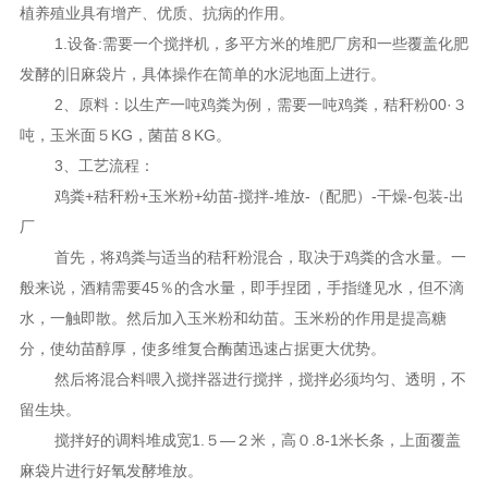
植养殖业具有增产、优质、抗病的作用。
1.设备:需要一个搅拌机，多平方米的堆肥厂房和一些覆盖化肥
发酵的旧麻袋片，具体操作在简单的水泥地面上进行。
2、原料：以生产一吨鸡粪为例，需要一吨鸡粪，秸秆粉00·３
吨，玉米面５KG，菌苗８KG。
3、工艺流程：
鸡粪+秸秆粉+玉米粉+幼苗-搅拌-堆放-（配肥）-干燥-包装-出
厂
首先，将鸡粪与适当的秸秆粉混合，取决于鸡粪的含水量。一
般来说，酒精需要45％的含水量，即手捏团，手指缝见水，但不滴
水，一触即散。然后加入玉米粉和幼苗。玉米粉的作用是提高糖
分，使幼苗醇厚，使多维复合酶菌迅速占据更大优势。
然后将混合料喂入搅拌器进行搅拌，搅拌必须均匀、透明，不
留生块。
搅拌好的调料堆成宽1.５—２米，高０.8-1米长条，上面覆盖
麻袋片进行好氧发酵堆放。