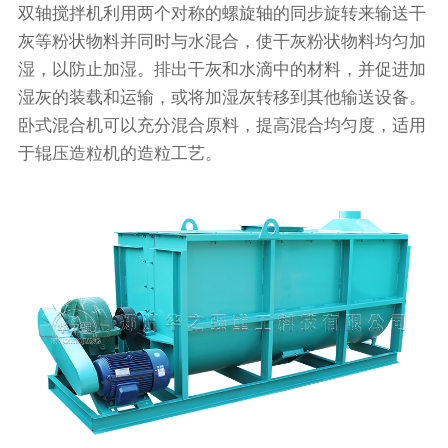
双轴搅拌机利用两个对称的螺旋轴的同步旋转来输送干
灰等粉状物料并同时与水混合，使干灰粉状物料均匀加
湿，以防止加湿。排出干灰和水滴中的材料，并促进加
湿灰的装载和运输，或将加湿灰转移到其他输送设备。
卧式混合机可以充分混合原料，提高混合均匀度，适用
于辊压造粒机的造粒工艺。