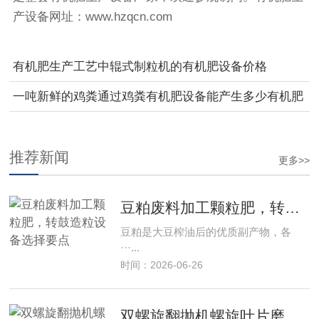
产设备网址：
www.hzqcn.com
有机肥生产工艺中辊式制粒机的有机肥设备价格
一吨新鲜的鸡粪通过鸡粪有机肥设备能产生多少有机肥
料？
推荐新闻
更多>>
豆粕废料加工颗粒肥，转鼓造粒设备选择要点
豆粕是大豆榨油后的优质副产物，各
···...
时间：2026-06-26
双螺旋翻抛机螺旋叶片磨损快，选什么耐磨材质更耐用？