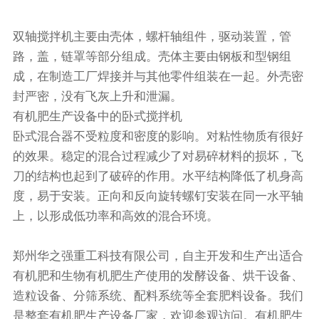
双轴搅拌机主要由壳体，螺杆轴组件，驱动装置，管
路，盖，链罩等部分组成。壳体主要由钢板和型钢组
成，在制造工厂焊接并与其他零件组装在一起。外壳密
封严密，没有飞灰上升和泄漏。
有机肥生产设备中的卧式搅拌机
卧式混合器不受粒度和密度的影响。对粘性物质有很好
的效果。稳定的混合过程减少了对易碎材料的损坏，飞
刀的结构也起到了破碎的作用。水平结构降低了机身高
度，易于安装。正向和反向旋转螺钉安装在同一水平轴
上，以形成低功率和高效的混合环境。
郑州华之强重工科技有限公司，自主开发和生产出适合
有机肥和生物有机肥生产使用的发酵设备、烘干设备、
造粒设备、分筛系统、配料系统等全套肥料设备。我们
是整套有机肥生产设备厂家，欢迎参观访问。有机肥生